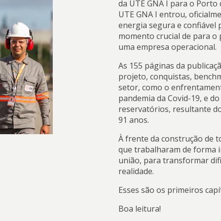
da UTE GNA I para o Porto 
UTE GNA I entrou, oficialm
energia segura e confiável
momento crucial de para o p
uma empresa operacional.
As 155 páginas da publicaçã
projeto, conquistas, bench
setor, como o enfrentamento
pandemia da Covid-19, e do 
reservatórios, resultante 
91 anos.
À frente da construção de t
que trabalharam de forma in
união, para transformar di
realidade.
Esses são os primeiros capí
Boa leitura!